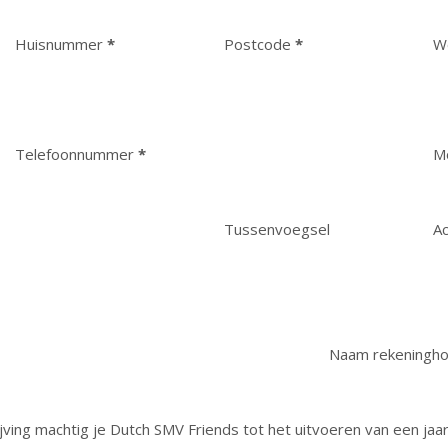
Huisnummer
*
Postcode
*
W
Telefoonnummer
*
M
Tussenvoegsel
A
Naam rekeningh
jving machtig je Dutch SMV Friends tot het uitvoeren van een jaar