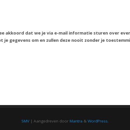
mee akkoord dat we je via e-mail informatie sturen over ev
et je gegevens om en zullen deze nooit zonder je toestemm
SMV
| Aangedreven door
Mantra
&
WordPress.