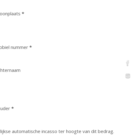
oonplaats
*
obiel nummer
*
chternaam
ouder
*
lijkse automatische incasso ter hoogte van dit bedrag.