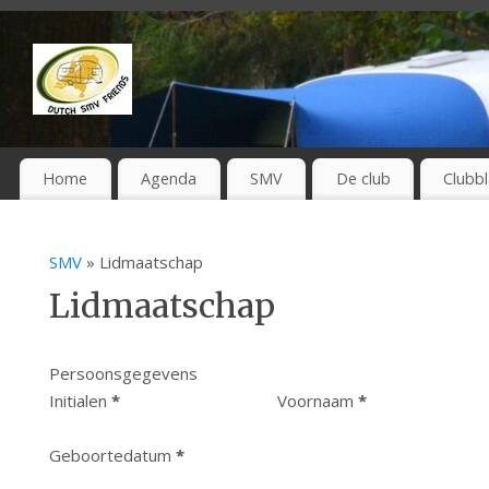
Home
Agenda
SMV
De club
Clubb
SMV
» Lidmaatschap
Lidmaatschap
Persoonsgegevens
Initialen
*
Voornaam
*
Geboortedatum
*