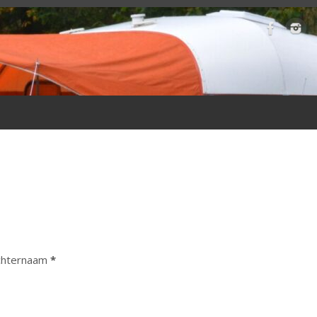
chternaam
*